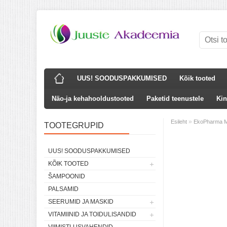
UUS! SOODUSPAKKUMISED
Kõik tooted
Näo-ja kehahooldustooted
Paketid teenustele
Kin
»
Esileht
EkoPharma M
TOOTEGRUPID
UUS! SOODUSPAKKUMISED
KÕIK TOOTED
ŠAMPOONID
PALSAMID
SEERUMID JA MASKID
VITAMIINID JA TOIDULISANDID