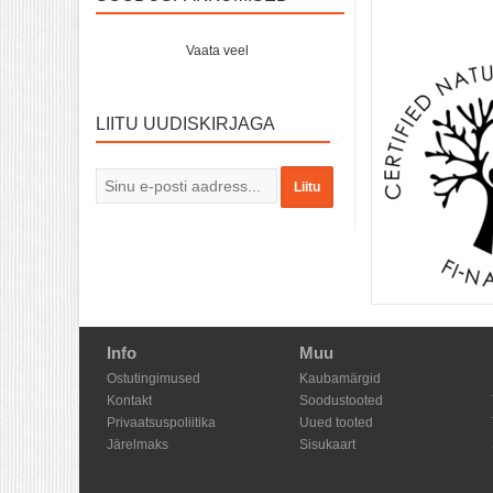
Vaata veel
LIITU UUDISKIRJAGA
Liitu
Info
Muu
Ostutingimused
Kaubamärgid
Kontakt
Soodustooted
Privaatsuspoliitika
Uued tooted
Järelmaks
Sisukaart