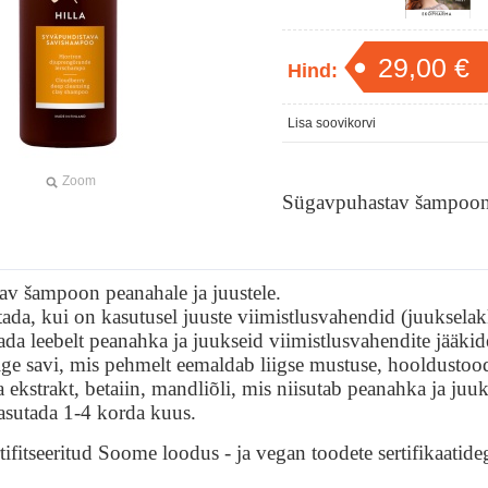
29,00 €
Hind:
Lisa soovikorvi
Zoom
Sügavpuhastav šampoon p
v šampoon peanahale ja juustele.
ada, kui on kasutusel juuste viimistlusvahendid (juukselakk
da leebelt peanahka ja juukseid viimistlusvahendite jääkid
lge savi, mis pehmelt eemaldab liigse mustuse, hooldustood
 ekstrakt, betaiin, mandliõli, mis niisutab peanahka ja juuk
asutada 1-4 korda kuus.
ifitseeritud Soome loodus - ja vegan toodete sertifikaatide