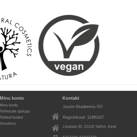
Minu konto
Kontakt
Minu konto
Juuste Akadeemia OÜ
Tellimuste ajalugu
Registrikood: 11485167
Tellitud tooted
Soovikorv
Liivalaia 30, 10118
Tallinn
, Eesti