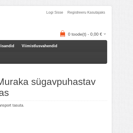
Logi Sisse
Registreeru Kasutajaks
0
toode(t) -
0,00
€
lisandid
Viimistlusvahendid
uraka sügavpuhastav
as
ansport tasuta.