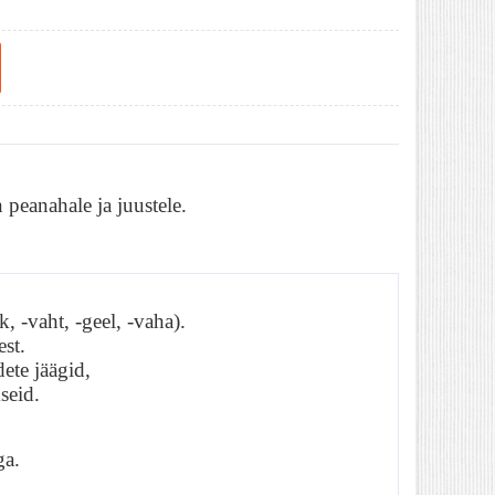
eanahale ja juustele. 
, -vaht, -geel, -vaha). 
est.
ete jäägid, 
seid.
ga.