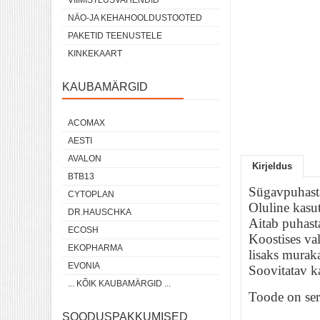
VIIMISTLUSVAHENDID
NÄO-JA KEHAHOOLDUSTOOTED
PAKETID TEENUSTELE
KINKEKAART
KAUBAMÄRGID
ACOMAX
AESTI
AVALON
Kirjeldus
BTB13
Sügavpuhasta
CYTOPLAN
Oluline kasut
DR.HAUSCHKA
Aitab puhasta
ECOSH
Koostises va
EKOPHARMA
lisaks muraka
EVONIA
Soovitatav k
... KÕIK KAUBAMÄRGID ...
Toode on sert
SOODUSPAKKUMISED