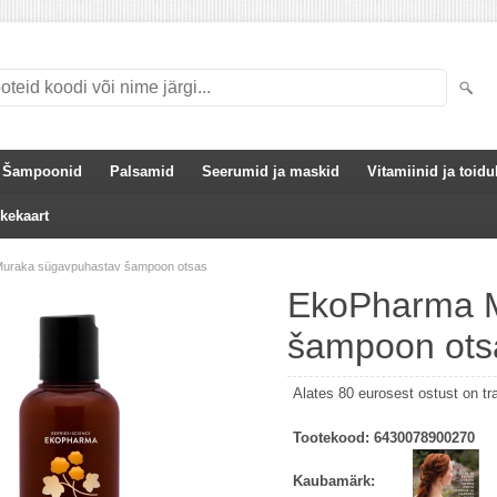
Šampoonid
Palsamid
Seerumid ja maskid
Vitamiinid ja toidu
kekaart
uraka sügavpuhastav šampoon otsas
EkoPharma M
šampoon ots
Alates 80 eurosest ostust on tr
Tootekood:
6430078900270
Kaubamärk: